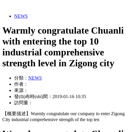
NEWS
Warmly congratulate Chuanli
with entering the top 10
industrial comprehensive
strength level in Zigong city
分類：
NEWS
作者：
來源：
發(fā)布時(shí)間：
2019-01-16 10:35
訪問量：
【概要描述】
Warmly congratulate our company to enter Zigong
City industrial comprehensive strength of the top ten