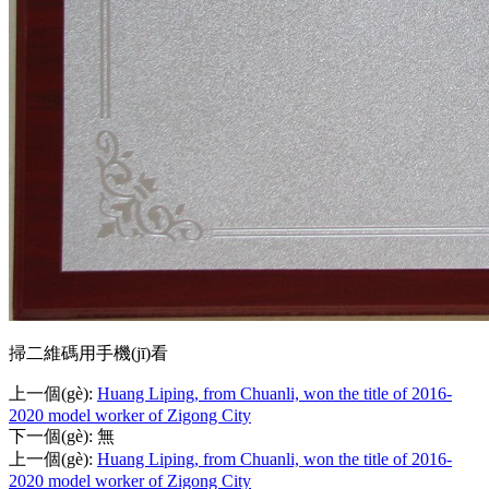
掃二維碼用手機(jī)看
上一個(gè)
:
Huang Liping, from Chuanli, won the title of 2016-
2020 model worker of Zigong City
下一個(gè)
:
無
上一個(gè)
:
Huang Liping, from Chuanli, won the title of 2016-
2020 model worker of Zigong City