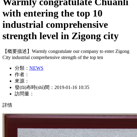
Warmly congratulate Chuanli
with entering the top 10
industrial comprehensive
strength level in Zigong city
【概要描述】
Warmly congratulate our company to enter Zigong
City industrial comprehensive strength of the top ten
分類：
NEWS
作者：
來源：
發(fā)布時(shí)間：
2019-01-16 10:35
訪問量：
詳情