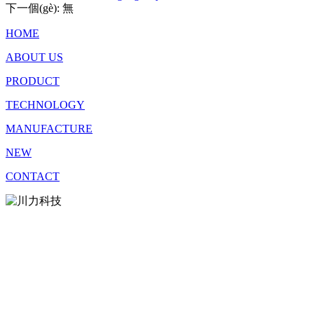
下一個(gè)
:
無
HOME
ABOUT US
PRODUCT
TECHNOLOGY
MANUFACTURE
NEW
CONTACT
Pay attention to our
CONTACT
Address: No. 9 Rongchuan Road, High-tech Industrial Park, Zigong City,
Sichuan Province